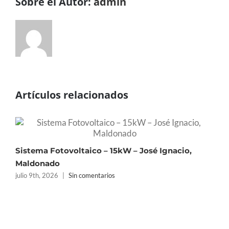
Sobre el Autor:
admin
Artículos relacionados
S
Sistema Fotovoltaico – 15kW – José Ignacio,
j
Maldonado
julio 9th, 2026
|
Sin comentarios