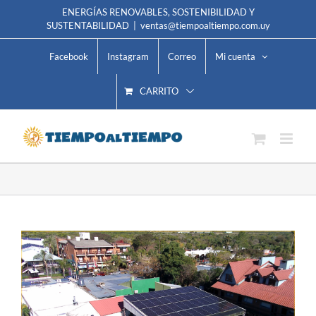
Skip
ENERGÍAS RENOVABLES, SOSTENIBILIDAD Y
SUSTENTABILIDAD
|
ventas@tiempoaltiempo.com.uy
to
content
Facebook
Instagram
Correo
Mi cuenta
CARRITO
Ver
imagen
más
grande