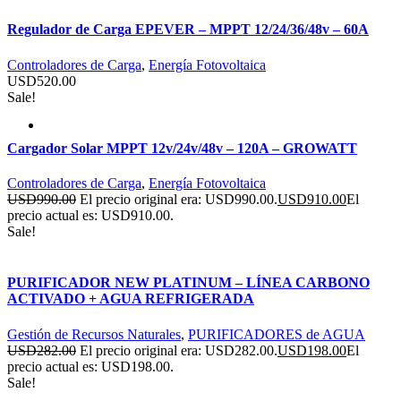
Regulador de Carga EPEVER – MPPT 12/24/36/48v – 60A
Controladores de Carga
,
Energía Fotovoltaica
USD
520.00
Sale!
Cargador Solar MPPT 12v/24v/48v – 120A – GROWATT
Controladores de Carga
,
Energía Fotovoltaica
USD
990.00
El precio original era: USD990.00.
USD
910.00
El
precio actual es: USD910.00.
Sale!
PURIFICADOR NEW PLATINUM – LÍNEA CARBONO
ACTIVADO + AGUA REFRIGERADA
Gestión de Recursos Naturales
,
PURIFICADORES de AGUA
USD
282.00
El precio original era: USD282.00.
USD
198.00
El
precio actual es: USD198.00.
Sale!