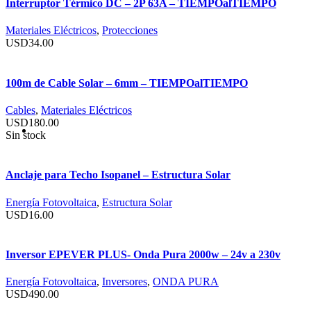
Interruptor Térmico DC – 2P 63A – TIEMPOalTIEMPO
Materiales Eléctricos
,
Protecciones
USD
34.00
100m de Cable Solar – 6mm – TIEMPOalTIEMPO
Cables
,
Materiales Eléctricos
USD
180.00
Sin stock
Anclaje para Techo Isopanel – Estructura Solar
Energía Fotovoltaica
,
Estructura Solar
USD
16.00
Inversor EPEVER PLUS- Onda Pura 2000w – 24v a 230v
Energía Fotovoltaica
,
Inversores
,
ONDA PURA
USD
490.00