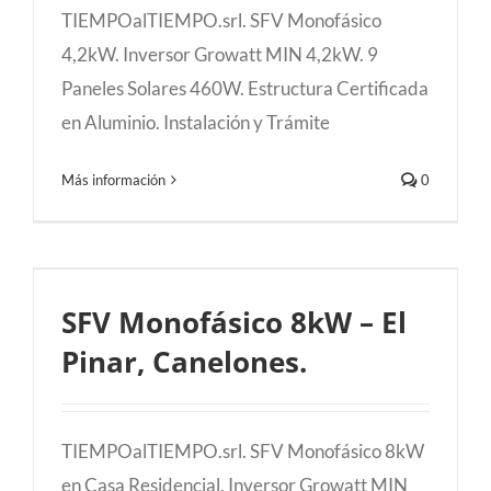
TIEMPOalTIEMPO.srl. SFV Monofásico
4,2kW. Inversor Growatt MIN 4,2kW. 9
Paneles Solares 460W. Estructura Certificada
en Aluminio. Instalación y Trámite
Más información
0
SFV Monofásico 8kW – El Pinar,
SFV Monofásico 8kW – El
Canelones.
Pinar, Canelones.
TIEMPOalTIEMPO.srl. SFV Monofásico 8kW
en Casa Residencial. Inversor Growatt MIN