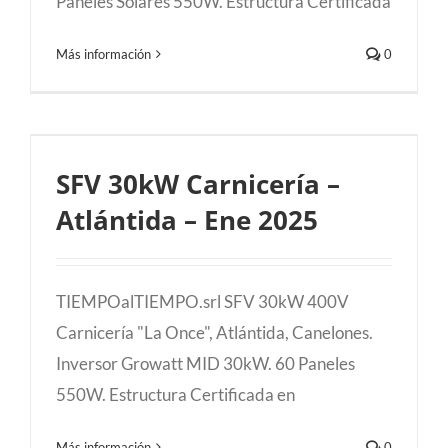
Paneles Solares 550W. Estructura Certificada
Más información
0
SFV 30kW Carnicería – Atlántida – Ene
SFV 30kW Carnicería –
2025
Atlántida – Ene 2025
TIEMPOalTIEMPO.srl SFV 30kW 400V
Carnicería "La Once", Atlántida, Canelones.
Inversor Growatt MID 30kW. 60 Paneles
550W. Estructura Certificada en
Más información
0