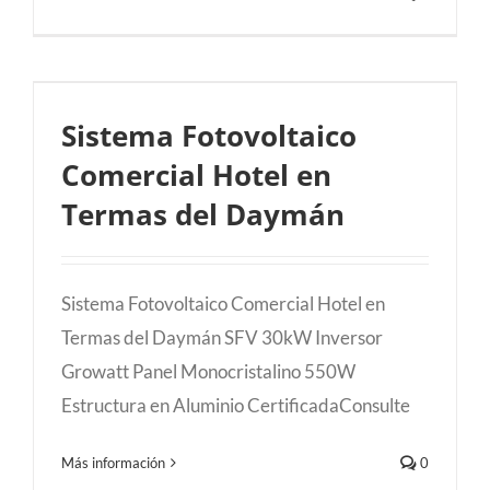
Sistema Fotovoltaico Comercial Hotel en
Sistema Fotovoltaico
Termas del Daymán
Comercial Hotel en
Termas del Daymán
Sistema Fotovoltaico Comercial Hotel en
Termas del Daymán SFV 30kW Inversor
Growatt Panel Monocristalino 550W
Estructura en Aluminio CertificadaConsulte
Más información
0