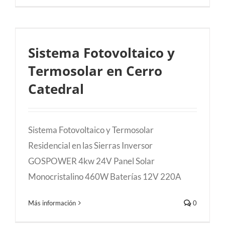
Sistema Fotovoltaico y Termosolar en
Sistema Fotovoltaico y
Cerro Catedral
Termosolar en Cerro
Catedral
Sistema Fotovoltaico y Termosolar
Residencial en las Sierras Inversor
GOSPOWER 4kw 24V Panel Solar
Monocristalino 460W Baterías 12V 220A
Más información
0