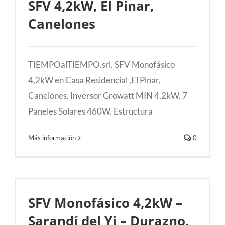
SFV 4,2kW, El Pinar,
Canelones
TIEMPOalTIEMPO.srl. SFV Monofásico
4,2kW en Casa Residencial ,El Pinar,
Canelones. Inversor Growatt MIN 4,2kW. 7
Paneles Solares 460W. Estructura
Más información
0
SFV Monofásico 4,2kW – Sarandí del Yi –
SFV Monofásico 4,2kW –
Durazno.
Sarandí del Yi – Durazno.