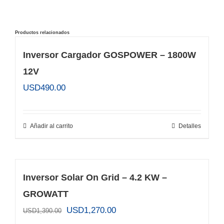
Productos relacionados
Inversor Cargador GOSPOWER – 1800W
12V
USD
490.00
Añadir al carrito
Detalles
Inversor Solar On Grid – 4.2 KW –
GROWATT
El
El
USD
1,270.00
USD
1,390.00