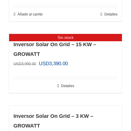
precio
precio
original
actual
Añadir al carrito
Detalles
era:
es:
USD1,390.00.
USD1,270.00.
Sin stock
Inversor Solar On Grid – 15 KW –
GROWATT
El
El
USD
3,390.00
USD
3,990.00
precio
precio
original
actual
Detalles
era:
es:
USD3,990.00.
USD3,390.00.
Inversor Solar On Grid – 3 KW –
GROWATT