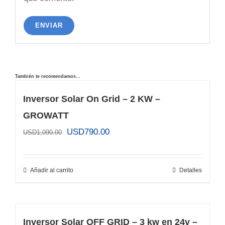
También te recomendamos…
Inversor Solar On Grid – 2 KW –
GROWATT
El
El
USD
790.00
USD
1,090.00
precio
precio
original
actual
Añadir al carrito
Detalles
era:
es:
USD1,090.00.
USD790.00.
Inversor Solar OFF GRID – 3 kw en 24v –