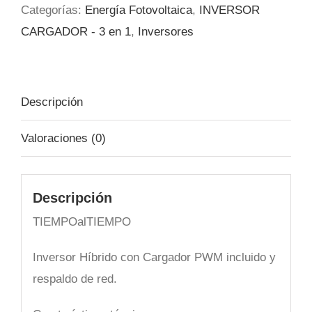
Categorías:
Energía Fotovoltaica
,
INVERSOR
Pura
CARGADOR - 3 en 1
,
Inversores
1000w
24v/230v
cantidad
Descripción
Valoraciones (0)
Descripción
TIEMPOalTIEMPO
Inversor Híbrido con Cargador PWM incluido y
respaldo de red.